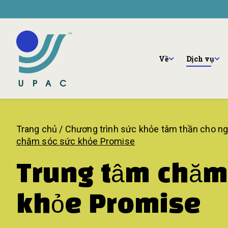
Bỏ qua nội dung chính
Về
Đội
Về
Dịch vụ
Trang chủ
/
Chương trình sức khỏe tâm thần cho ngư
chăm sóc sức khỏe Promise
Trung tâm chăm
khỏe Promise