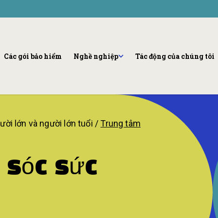
Community Enga
Programs
Nghề nghiệp
Đội ứng phó bạo lực cộng đ
Cơ hội thực tập và thực hành
Sáng kiến thành công của th
Các gói bảo hiểm
Nghề nghiệp
Tác động của chúng tôi
Xem tất cả
ời lớn và người lớn tuổi
/
Trung tâm
 sóc sức