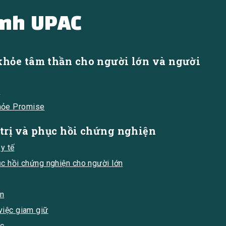
ình UPAC
khỏe tâm thần cho người lớn và người
ị
hỏe Promise
trị và phục hồi chứng nghiện
 y tế
ục hồi chứng nghiện cho người lớn
en
việc giam giữ
ạc