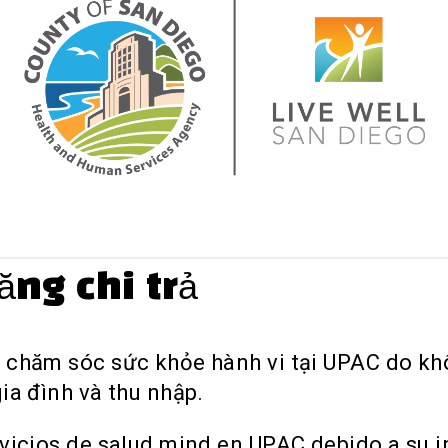
ăng chi trả
 chăm sóc sức khỏe hành vi tại UPAC do khô
gia đình và thu nhập.
ervicios de salud mind en UPAC debido a su